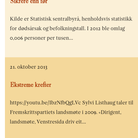
Sikrere enn før
Kilde er Statistisk sentralbyrå, henholdsvis statistikk
for dødsårsak og befolkningstall. I 2012 ble omlag
0,006 personer per tusen…
21. oktober 2013
Ekstreme krefter
https://youtu.be/IbzNfbQgLVc Sylvi Listhaug taler til
Fremskrittspartiets landsmøte i 2009. «Dirigent,
landsmøte, Venstresida driv eit…