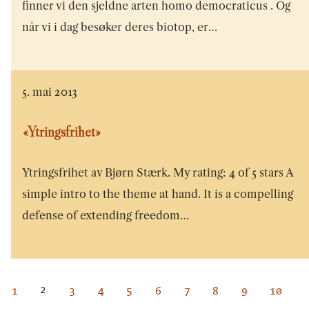
finner vi den sjeldne arten homo democraticus . Og
når vi i dag besøker deres biotop, er…
5. mai 2013
«Ytringsfrihet»
Ytringsfrihet av Bjørn Stærk. My rating: 4 of 5 stars A
simple intro to the theme at hand. It is a compelling
defense of extending freedom…
2
1
3
4
5
6
7
8
9
10