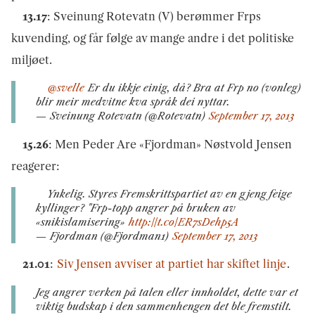
13.17
: Sveinung Rotevatn (V) berømmer Frps
kuvending, og får følge av mange andre i det politiske
miljøet.
@svelle
Er du ikkje einig, då? Bra at Frp no (vonleg)
blir meir medvitne kva språk dei nyttar.
— Sveinung Rotevatn (@Rotevatn)
September 17, 2013
15.26
: Men Peder Are «Fjordman» Nøstvold Jensen
reagerer:
Ynkelig. Styres Fremskrittspartiet av en gjeng feige
kyllinger? "Frp-topp angrer på bruken av
«snikislamisering»
http://t.co/ER7sDehp5A
— Fjordman (@Fjordman1)
September 17, 2013
21.01
:
Siv Jensen avviser at partiet har skiftet linje
.
Jeg angrer verken på talen eller innholdet, dette var et
viktig budskap i den sammenhengen det ble fremstilt.