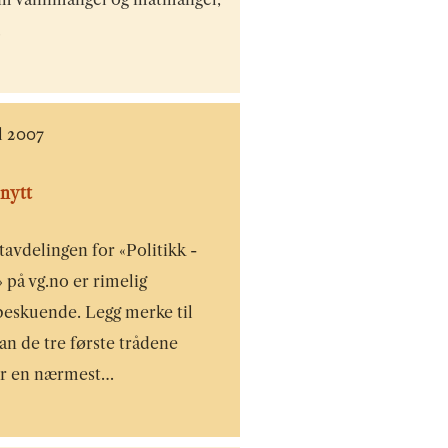
…
il 2007
nytt
avdelingen for «Politikk -
 på vg.no er rimelig
beskuende. Legg merke til
n de tre første trådene
r en nærmest…