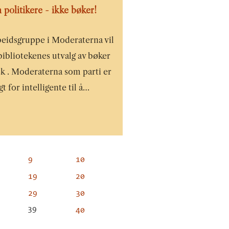
 politikere - ikke bøker!
beidsgruppe i Moderaterna vil
bibliotekenes utvalg av bøker
sk . Moderaterna som parti er
gt for intelligente til å…
9
10
19
20
29
30
39
40