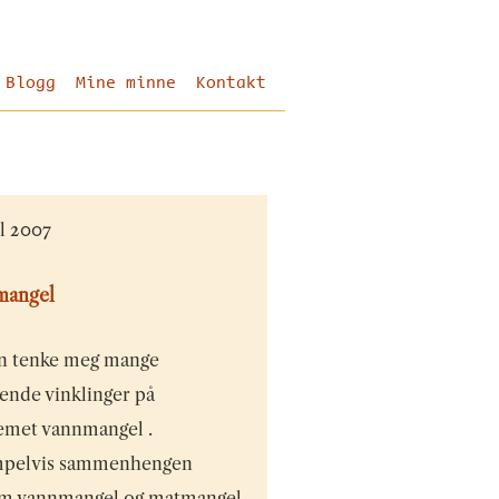
Blogg
Mine minne
Kontakt
il 2007
mangel
an tenke meg mange
ende vinklinger på
emet vannmangel .
pelvis sammenhengen
m vannmangel og matmangel,