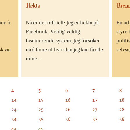
Hekta
Brenn
ane å
Nå er det offisielt: Jeg er hekta på
En ar
Facebook . Veldig, veldig
styre 
fascinerende system. Jeg forsøker
politi
sk var
nå å finne ut hvordan jeg kan få alle
selvsa
mine…
4
5
6
7
8
14
15
16
17
18
24
25
26
27
28
34
35
36
37
38
44
45