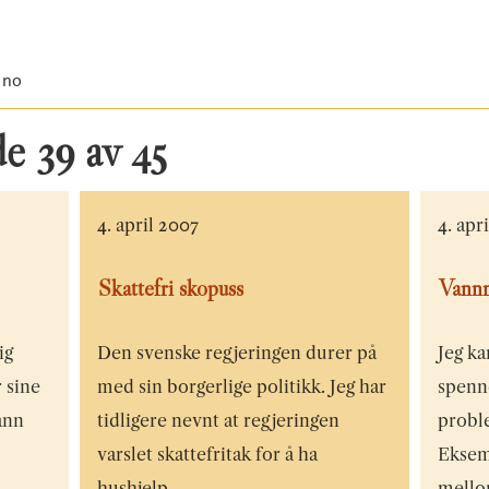
.no
ide
39
av
45
4. april 2007
4. apr
Skattefri skopuss
Vann
ig
Den svenske regjeringen durer på
Jeg k
 sine
med sin borgerlige politikk. Jeg har
spenn
ann
tidligere nevnt at regjeringen
probl
varslet skattefritak for å ha
Eksem
hushjelp…
mello