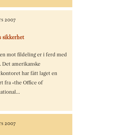
rs 2007
s sikkerhet
n mot fildeling er i ferd med
v. Det amerikanske
kontoret har fått laget en
t fra «the Office of
national…
rs 2007