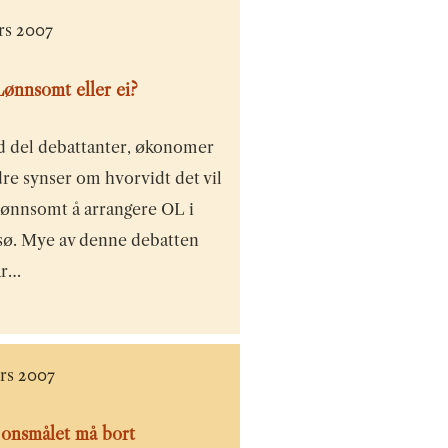
rs 2007
ønnsomt eller ei?
d del debattanter, økonomer
re synser om hvorvidt det vil
lønnsomt å arrangere OL i
ø. Mye av denne debatten
år…
ars 2007
sjonsmålet må bort