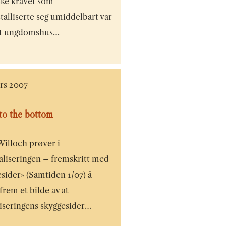
ske kravet som
talliserte seg umiddelbart var
et ungdomshus…
ars 2007
to the bottom
Willoch prøver i
aliseringen – fremskritt med
sider» (Samtiden 1/07) å
rem et bilde av at
liseringens skyggesider…