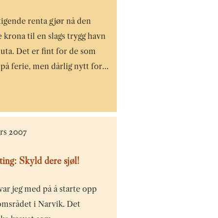
tigende renta gjør nå den
 krona til en slags trygg havn
luta. Det er fint for de som
 på ferie, men dårlig nytt for…
ars 2007
ting: Skyld dere sjøl!
 var jeg med på å starte opp
msrådet i Narvik. Det