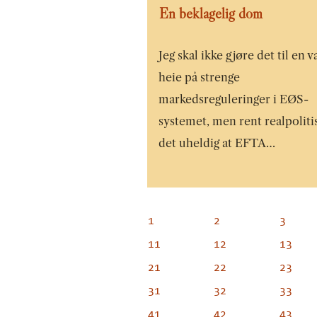
En beklagelig dom
Jeg skal ikke gjøre det til en v
heie på strenge
markedsreguleringer i EØS-
systemet, men rent realpoliti
det uheldig at EFTA…
1
2
3
11
12
13
21
22
23
31
32
33
41
42
43