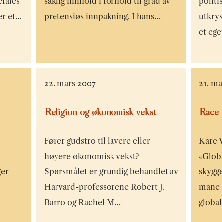
fales
saklig innhold i forhold til grad av
politi
er et…
pretensiøs innpakning. I hans…
utkrys
et eg
22. mars 2007
21. m
Religion og økonomisk vekst
Race 
Fører gudstro til lavere eller
Kåre 
høyere økonomisk vekst?
«Glob
ger
Spørsmålet er grundig behandlet av
skygge
Harvard-professorene Robert J.
mane f
Barro og Rachel M…
globa