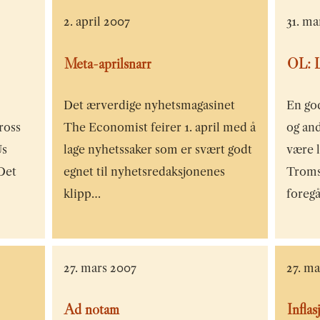
2. april 2007
31. ma
Meta-aprilsnarr
OL: L
Det ærverdige nyhetsmagasinet
En go
tross
The Economist feirer 1. april med å
og and
Us
lage nyhetssaker som er svært godt
være 
 Det
egnet til nyhetsredaksjonenes
Troms
klipp…
foreg
27. mars 2007
27. m
Ad notam
Infla