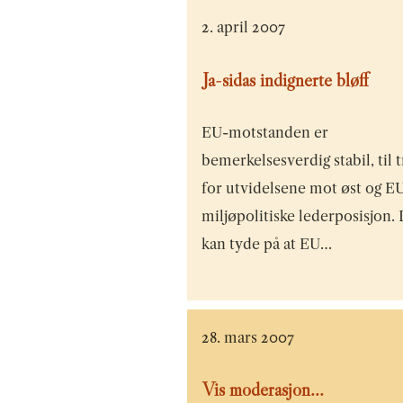
2. april 2007
Ja-sidas indignerte bløff
EU-motstanden er
bemerkelsesverdig stabil, til 
for utvidelsene mot øst og E
miljøpolitiske lederposisjon.
kan tyde på at EU…
28. mars 2007
Vis moderasjon...