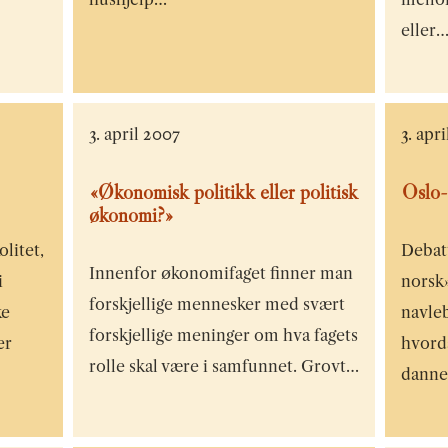
eller
3. april 2007
3. apr
«Økonomisk politikk eller politisk
Oslo-
økonomi?»
olitet,
Debatt
Innenfor økonomifaget finner man
i
norsk»
forskjellige mennesker med svært
ke
navle
forskjellige meninger om hva fagets
er
hvorda
rolle skal være i samfunnet. Grovt…
danne