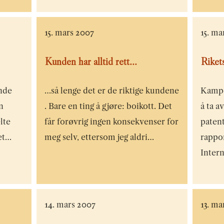
15. mars 2007
15. ma
Kunden har alltid rett...
Riket
ende
…så lenge det er de riktige kundene
Kampe
n
. Bare en ting å gjøre: boikott. Det
å ta a
lte
får forøvrig ingen konsekvenser for
patent
det…
meg selv, ettersom jeg aldri…
rappor
Inter
14. mars 2007
13. ma