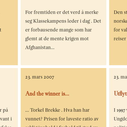
n
For fremtiden er det verd å merke
Den s
seg Klassekampens leder i dag . Det
norske
t
er forbausende mange som har
for va
glemt at de mente krigen mot
reiser
Afghanistan…
23. mars 2007
23. m
And the winner is...
Utflyt
r på
… Torkel Brekke . Hva han har
I 1997
vant i
vunnet? Prisen for laveste ratio av
Ungdo