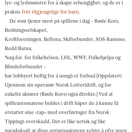
lys- og lydmønstre for å skape avhengighet, og de er i
praksis
fritt tilgjengelige for barn
.
De som tjener mest på spillene i dag - Røde Kors,
Redningsselskapet,
Kreftforeningen, Bellona, Skiforbundet, SOS Rasisme,
Redd Barna,
Nasj.for. for folkehelsen, LHL, WWF, Folkehjelpa og
Blindeforbundet -
har lobbyert heftig for å unngå et forbud.
[Oppdatert:
Gjennom sin operatør Norsk Lotteridrift, og for
enkelte aktører (Røde Kors) også direkte.]
Ved at
spilleautomatene holdes i drift håper de å kunne få
erstattet sine «tap» med overføringer fra Norsk
Tippings overskudd. Det er like uetisk og like
paradoksalt at disse organisasjonene velger å ofre noen