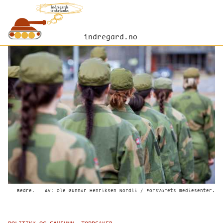
indregard.no
Bedre.
Av: Ole Gunnar Henriksen Nordli / Forsvarets mediesenter.