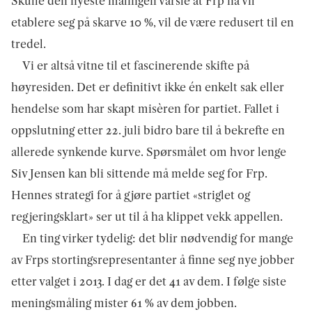
Skulle den nyeste målingen varsle at Frp nå vil
etablere seg på skarve 10 %, vil de være redusert til en
tredel.
Vi er altså vitne til et fascinerende skifte på
høyresiden. Det er definitivt ikke én enkelt sak eller
hendelse som har skapt misèren for partiet. Fallet i
oppslutning etter 22. juli bidro bare til å bekrefte en
allerede synkende kurve. Spørsmålet om hvor lenge
Siv Jensen kan bli sittende må melde seg for Frp.
Hennes strategi for å gjøre partiet «striglet og
regjeringsklart» ser ut til å ha klippet vekk appellen.
En ting virker tydelig: det blir nødvendig for mange
av Frps stortingsrepresentanter å finne seg nye jobber
etter valget i 2013. I dag er det 41 av dem. I følge siste
meningsmåling mister 61 % av dem jobben.