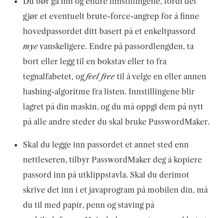
Du bør gå inn og endre innstillingene, fordi det
gjør et eventuelt brute-force-angrep for å finne
hovedpassordet ditt basert på et enkeltpassord
mye
vanskeligere. Endre på passordlengden, ta
bort eller legg til en bokstav eller to fra
tegnalfabetet, og
feel free
til å velge en eller annen
hashing-algoritme fra listen. Innstillingene blir
lagret på din maskin, og du må oppgi dem på nytt
på alle andre steder du skal bruke PasswordMaker.
Skal du legge inn passordet et annet sted enn
nettleseren, tilbyr PasswordMaker deg å kopiere
passord inn på utklippstavla. Skal du derimot
skrive det inn i et javaprogram på mobilen din, må
du til med papir, penn og staving på