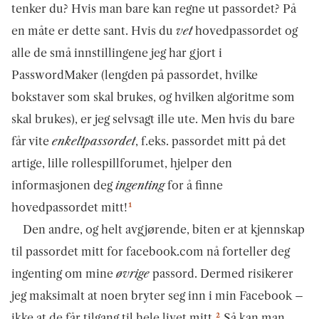
tenker du? Hvis man bare kan regne ut passordet? På
en måte er dette sant. Hvis du
vet
hovedpassordet og
alle de små innstillingene jeg har gjort i
PasswordMaker (lengden på passordet, hvilke
bokstaver som skal brukes, og hvilken algoritme som
skal brukes), er jeg selvsagt ille ute. Men hvis du bare
får vite
enkeltpassordet
, f.eks. passordet mitt på det
artige, lille rollespillforumet, hjelper den
informasjonen deg
ingenting
for å finne
1
hovedpassordet mitt!
Den andre, og helt avgjørende, biten er at kjennskap
til passordet mitt for facebook.com nå forteller deg
ingenting om mine
øvrige
passord. Dermed risikerer
jeg maksimalt at noen bryter seg inn i min Facebook –
2
ikke at de får tilgang til hele livet mitt.
Så kan man