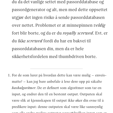
du da det vanlige settet med passorddatabase og
passordgenerator og alt, men med dette oppsettet
utgjør det ingen risiko å sende passorddatabasen
over nettet. Problemet er at minnepinnen
veldig
fort blir borte, og da er du
royally screwed
. Evt. er
du ikke
screwed
fordi du har en bakvei til
passorddatabasen din, men da er hele
sikkerhetsfordelen med thumbdriven borte.
For de som lurer på hvordan dette kan være mulig – enveis-
matte? – kan jeg bare anbefale å lese dere opp på såkalte
hashalgoritmer
. De er definert som algoritmer som tar en
input, og endrer den til en bestemt output. Outputen skal
være slik at kjennskapen til output ikke øker din evne til å
predikere input: denne outputen skal være like sannsynlig