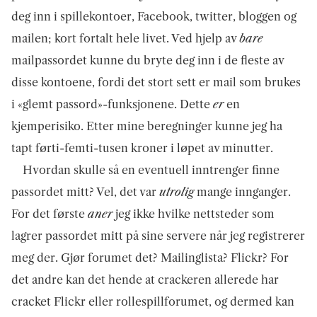
deg inn i spillekontoer, Facebook, twitter, bloggen og
mailen; kort fortalt hele livet. Ved hjelp av
bare
mailpassordet kunne du bryte deg inn i de fleste av
disse kontoene, fordi det stort sett er mail som brukes
i «glemt passord»-funksjonene. Dette
er
en
kjemperisiko. Etter mine beregninger kunne jeg ha
tapt førti-femti-tusen kroner i løpet av minutter.
Hvordan skulle så en eventuell inntrenger finne
passordet mitt? Vel, det var
utrolig
mange innganger.
For det første
aner
jeg ikke hvilke nettsteder som
lagrer passordet mitt på sine servere når jeg registrerer
meg der. Gjør forumet det? Mailinglista? Flickr? For
det andre kan det hende at crackeren allerede har
cracket Flickr eller rollespillforumet, og dermed kan