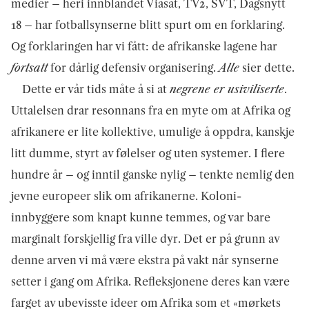
medier – heri innblandet Viasat, TV2, SVT, Dagsnytt
18 – har fotballsynserne blitt spurt om en forklaring.
Og forklaringen har vi fått: de afrikanske lagene har
fortsatt
for dårlig defensiv organisering.
Alle
sier dette.
Dette er vår tids måte å si at
negrene er usiviliserte
.
Uttalelsen drar resonnans fra en myte om at Afrika og
afrikanere er lite kollektive, umulige å oppdra, kanskje
litt dumme, styrt av følelser og uten systemer. I flere
hundre år – og inntil ganske nylig – tenkte nemlig den
jevne europeer slik om afrikanerne. Koloni-
innbyggere som knapt kunne temmes, og var bare
marginalt forskjellig fra ville dyr. Det er på grunn av
denne arven vi må være ekstra på vakt når synserne
setter i gang om Afrika. Refleksjonene deres kan være
farget av ubevisste ideer om Afrika som et «mørkets