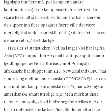
lag slapp inn flere mål per kamp enn andre
kontinenter, og at de kompenserte for dette ved å
skåre flere; altså klassisk «villmannsfotball». Dersom
de slipper inn flere
og
skårer færre ville det være
merkelig å si at de er særskilt dårlige defensivt – da er
de bare rett og slett dårlige.
Hva sier så statistikken? Vel, så langt i VM har lag fra
Asia (AFC) sluppet inn 2.25 mål i snitt per spilte kamp
(godt hjulpet av Nord-Koreas 7 mot Portugal),
afrikanske har sluppet inn 1.28, New Zealand (OFC) har
1, nord- og mellomamerikanske (CONCACAF) har 1.06
mål mot per kamp, europeiske (UEFA) har 0.82 og sør-
amerikanske smått utrolige 0.37. Men merk at disse
tallene sannsynligvis vil bedre seg for Afrikas del: de
har to defensivt sterke lag igjen. Skillet er altså ikke