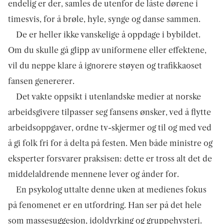
endelig er der, samles de utenfor de låste dørene i
timesvis, for å brøle, hyle, synge og danse sammen.
De er heller ikke vanskelige å oppdage i bybildet.
Om du skulle gå glipp av uniformene eller effektene,
vil du neppe klare å ignorere støyen og trafikkaoset
fansen genererer.
Det vakte oppsikt i utenlandske medier at norske
arbeidsgivere tilpasser seg fansens ønsker, ved å flytte
arbeidsoppgaver, ordne tv-skjermer og til og med ved
å gi folk fri for å delta på festen. Men både ministre og
eksperter forsvarer praksisen: dette er tross alt det de
middelaldrende mennene lever og ånder for.
En psykolog uttalte denne uken at medienes fokus
på fenomenet er en utfordring. Han ser på det hele
som massesuggesjon, idoldyrking og gruppehysteri.