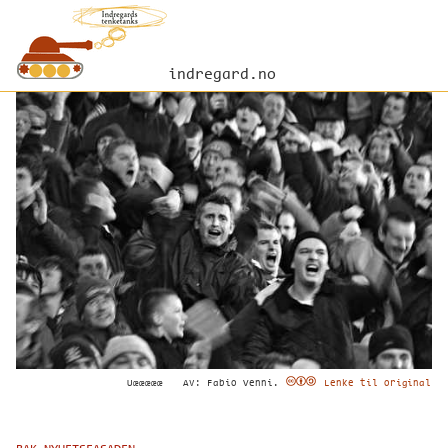
indregard.no
Uæææææ
Av: Fabio Venni.
Lenke til original