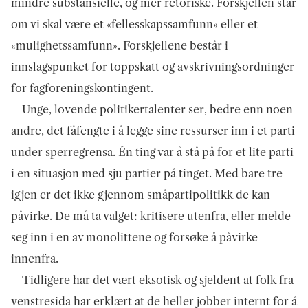
mindre substansielle, og mer retoriske. Forskjellen står
om vi skal være et «fellesskapssamfunn» eller et
«mulighetssamfunn». Forskjellene består i
innslagspunket for toppskatt og avskrivningsordninger
for fagforeningskontingent.
Unge, lovende politikertalenter ser, bedre enn noen
andre, det fåfengte i å legge sine ressurser inn i et parti
under sperregrensa. Én ting var å stå på for et lite parti
i en situasjon med sju partier på tinget. Med bare tre
igjen er det ikke gjennom småpartipolitikk de kan
påvirke. De må ta valget: kritisere utenfra, eller melde
seg inn i en av monolittene og forsøke å påvirke
innenfra.
Tidligere har det vært eksotisk og sjeldent at folk fra
venstresida har erklært at de heller jobber internt for å