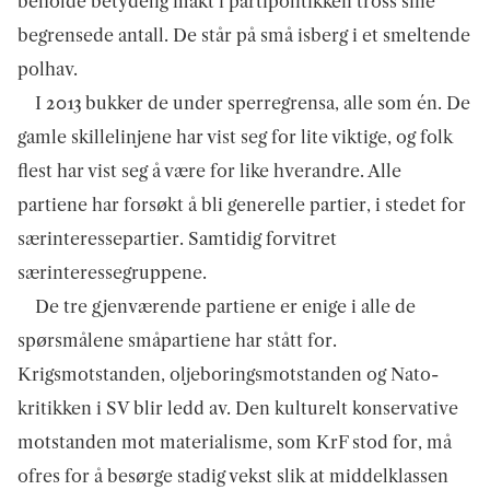
beholde betydelig makt i partipolitikken tross sine
begrensede antall. De står på små isberg i et smeltende
polhav.
I 2013 bukker de under sperregrensa, alle som én. De
gamle skillelinjene har vist seg for lite viktige, og folk
flest har vist seg å være for like hverandre. Alle
partiene har forsøkt å bli generelle partier, i stedet for
særinteressepartier. Samtidig forvitret
særinteressegruppene.
De tre gjenværende partiene er enige i alle de
spørsmålene småpartiene har stått for.
Krigsmotstanden, oljeboringsmotstanden og Nato-
kritikken i SV blir ledd av. Den kulturelt konservative
motstanden mot materialisme, som KrF stod for, må
ofres for å besørge stadig vekst slik at middelklassen