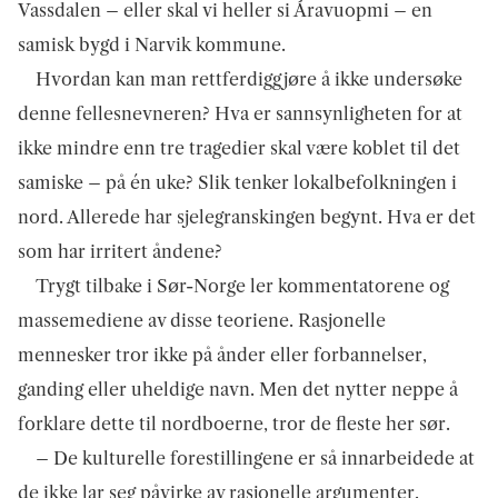
Vassdalen – eller skal vi heller si Áravuopmi – en
samisk bygd i Narvik kommune.
Hvordan kan man rettferdiggjøre å ikke undersøke
denne fellesnevneren? Hva er sannsynligheten for at
ikke mindre enn tre tragedier skal være koblet til det
samiske – på én uke? Slik tenker lokalbefolkningen i
nord. Allerede har sjelegranskingen begynt. Hva er det
som har irritert åndene?
Trygt tilbake i Sør-Norge ler kommentatorene og
massemediene av disse teoriene. Rasjonelle
mennesker tror ikke på ånder eller forbannelser,
ganding eller uheldige navn. Men det nytter neppe å
forklare dette til nordboerne, tror de fleste her sør.
– De kulturelle forestillingene er så innarbeidede at
de ikke lar seg påvirke av rasjonelle argumenter.