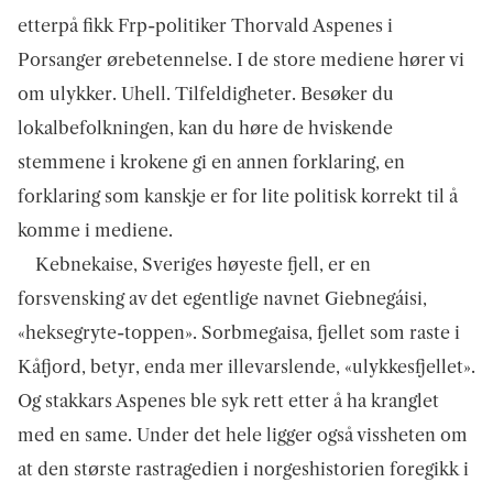
etterpå fikk Frp-politiker Thorvald Aspenes i
Porsanger ørebetennelse. I de store mediene hører vi
om ulykker. Uhell. Tilfeldigheter. Besøker du
lokalbefolkningen, kan du høre de hviskende
stemmene i krokene gi en annen forklaring, en
forklaring som kanskje er for lite politisk korrekt til å
komme i mediene.
Kebnekaise, Sveriges høyeste fjell, er en
forsvensking av det egentlige navnet Giebnegáisi,
«heksegryte-toppen». Sorbmegaisa, fjellet som raste i
Kåfjord, betyr, enda mer illevarslende, «ulykkesfjellet».
Og stakkars Aspenes ble syk rett etter å ha kranglet
med en same. Under det hele ligger også vissheten om
at den største rastragedien i norgeshistorien foregikk i