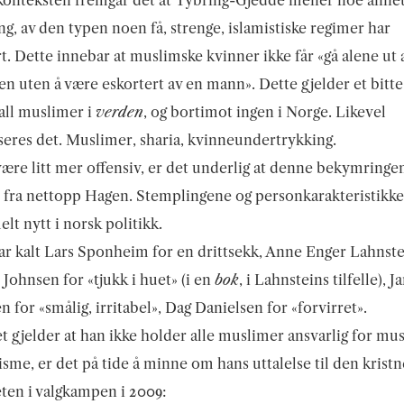
onteksten fremgår det at Tybring-Gjedde mener noe annet:
ng, av den typen noen få, strenge, islamistiske regimer har
rt. Dette innebar at muslimske kvinner ikke får «gå alene ut 
ten uten å være eskortert av en mann». Dette gjelder et bitte 
all muslimer i
verden
, og bortimot ingen i Norge. Likevel
seres det. Muslimer, sharia, kvinneundertrykking.
være litt mer offensiv, er det underlig at denne bekymringe
fra nettopp Hagen. Stemplingene og personkarakteristikk
lt nytt i norsk politikk.
r kalt Lars Sponheim for en drittsekk, Anne Enger Lahnst
 Johnsen for «tjukk i huet» (i en
bok
, i Lahnsteins tilfelle), J
 for «smålig, irritabel», Dag Danielsen for «forvirret».
t gjelder at han ikke holder alle muslimer ansvarlig for mu
sme, er det på tide å minne om hans uttalelse til den kristn
ten i valgkampen i 2009: