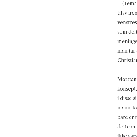
(Temae
tilsvare
venstres
som delt
meningen
man tar 
Christia
Motsta
konsept,
i disse 
mann, ka
bare er 
dette er
ikke gar