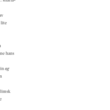
 sharia-
av
lite
n
ene hans
ein
og
an
slimsk
e