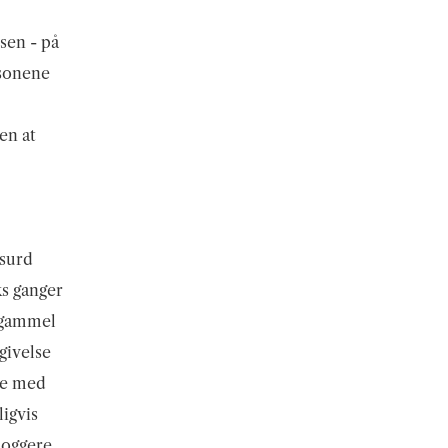
sen - på
rsonene
en at
bsurd
ks ganger
n gammel
givelse
te med
ligvis
oggere