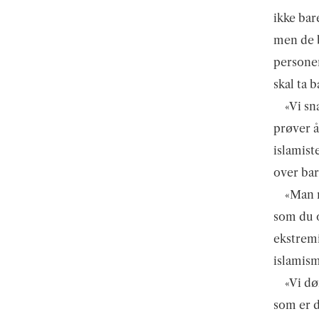
ikke bar
men de b
personen
skal ta 
«Vi sn
prøver å
islamiste
over bar
«Man n
som du o
ekstremi
islamism
«Vi dø
som er d