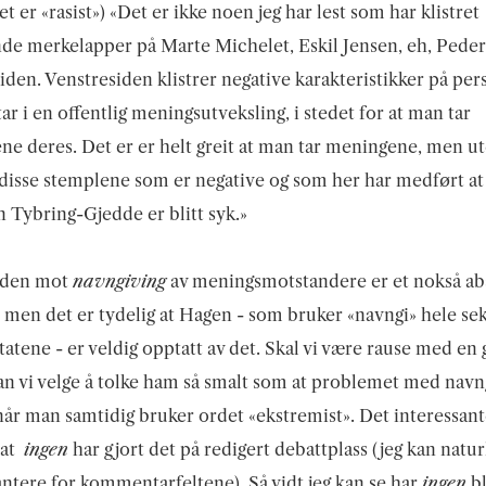
t er «rasist») «Det er ikke noen jeg har lest som har klistret
nde merkelapper på Marte Michelet, Eskil Jensen, eh, Peder
iden. Venstresiden klistrer negative karakteristikker på pe
ar i en offentlig meningsutveksling, i stedet for at man tar
e deres. Det er er helt greit at man tar meningene, men ut
disse stemplene som er negative og som her har medført at
n Tybring-Gjedde er blitt syk.»
nden mot
navngiving
av meningsmotstandere er et nokså a
 men det er tydelig at Hagen - som bruker «navngi» hele se
sitatene - er veldig opptatt av det. Skal vi være rause med e
n vi velge å tolke ham så smalt som at problemet med navn
når man samtidig bruker ordet «ekstremist». Det interessan
 at
ingen
har gjort det på redigert debattplass (jeg kan natur
antere for kommentarfeltene). Så vidt jeg kan se har
ingen
bl