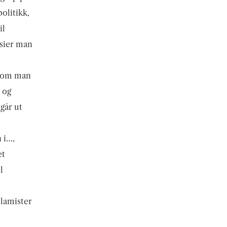
olitikk,
il
 sier man
 som man
r og
 går ut
 i…,
et
l
slamister