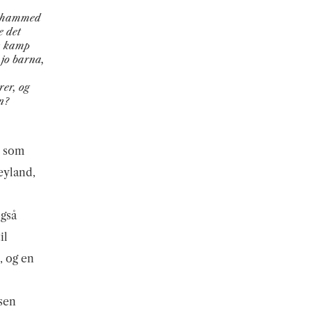
 Muhammed
e det
in kamp
 jo barna,
rer, og
n?
et som
eyland,
også
il
, og en
sen