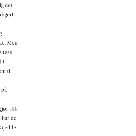
ig det
edigert
g-
ake. Men
s tese
 I.
em til
 på
jør slik
a har de
g-Gjedde