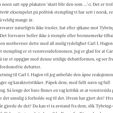
 noen satt opp plakaten ‘skutt blir den som
…’»). Det er trol
rerte
eksempelet på politisk stempling vi har sett i norsk, r
å veldig mange år.
rsvarer naturligvis ikke trusler, hat eller sjikane mot Tybrin
Det forsvarer heller ikke å stemple eller brennemerke tilb
en motbeviser dette med all mulig tydelighet Carl I. Hagen
t stempling er et venstresidefenomen. Jeg er glad for at Carl
 tar et oppgjør med denne utidige debattformen, og ser fr
fordomsfrie debatter.
etning til Carl I. Hagen vil jeg anbefale den åpne reaksjonen
ger og karakteristikker. Påpek dem, med fullt navn og full
ng. Så lenge det bare finnes en vag kritikk av at venstresida g
 er det umulig å forholde seg til det. Hvem har gjort det? Hv
år gjorde de det? Da kan vi ta avstand fra dem, slik Tybrin