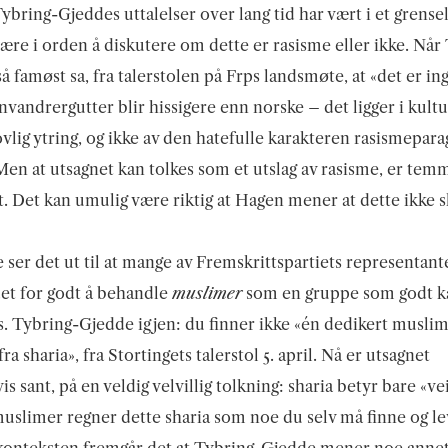
bring-Gjeddes uttalelser over lang tid har vært i et grense
ære i orden å diskutere om dette er rasisme eller ikke. Når
å famøst sa, fra talerstolen på Frps landsmøte, at «det er ing
nvandrergutter blir hissigere enn norske – det ligger i kultu
ovlig ytring, og ikke av den hatefulle karakteren rasismepar
Men at utsagnet kan tolkes som et utslag av rasisme, er tem
. Det kan umulig være riktig at Hagen mener at dette ikke s
 ser det ut til at mange av Fremskrittspartiets representant
et for godt å behandle
muslimer
som en gruppe som godt k
. Tybring-Gjedde igjen: du finner ikke «én dedikert muslim
ra sharia», fra Stortingets talerstol 5. april. Nå er utsagnet
is sant, på en veldig velvillig tolkning: sharia betyr bare «ve
slimer regner dette sharia som noe du selv må finne og lev