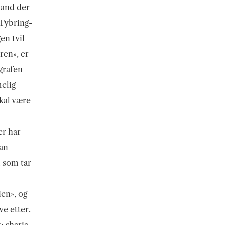
land der
 Tybring-
en tvil
ren», er
agrafen
melig
kal være
er har
an
 som tar
ien», og
e etter.