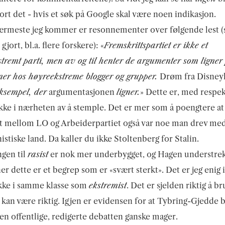
jort det - hvis et søk på Google skal være noen indikasjon.
ærmeste jeg kommer er resonnementer over følgende lest 
 gjort, bl.a. flere forskere): «
Fremskrittspartiet er ikke et
tremt parti, men av og til henter de argumenter som ligner
er hos høyreekstreme blogger og grupper.
Drøm fra Disney
 eksempel, der
argumentasjonen
ligner.
» Dette er, med respek
kke i nærheten av å stemple. Det er mer som å poengtere at
t mellom LO og Arbeiderpartiet også var noe man drev med
tiske land. Da kaller du ikke Stoltenberg for Stalin.
gen til
rasist
er nok mer underbygget, og Hagen understrek
r dette er et begrep som er «svært sterkt». Det er jeg enig i
ikke i samme klasse som
ekstremist
. Det er sjelden riktig å br
kan være riktig. Igjen er evidensen for at Tybring-Gjedde bl
 den offentlige, redigerte debatten ganske mager.