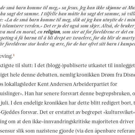
de små barn komme til meg,» sa Jesus. Jeg kan ikke skjønne at
ha sagt det samme. I tilfelle han måtte ha sagt det samme, så vill
: «La de små barn komme til meg, slik at jeg kan utnytte de i m
å islamisere verden.» Det er jo det også som skjer. Altså, de bruker
hva med en moral, en
religion
, som sier at for foreldrene er det en
peting å få barna til å bli drept av israelere, for da blir de marty
år foreldrene stor heder og ære, for de har ofret sitt barn i kampe
1
eving.
ktigste til slutt: I det (blogg-)publiserte utkastet til innlegg
iget hele denne debatten, nemlig kronikken Drøm fra Disn
ps lokallagsleder Kent Andersen Arbeiderpartiet for
uislinger». Han har senere forsvart denne begrepsbruken, 
 juli. I den endelige kronikken har dette blitt redigert bort, t
Gjeddes forsvar. Det er erstattet av begrepet «kultursviket»
ng om at den ikke-innvandringskritiske majoriteten driver
ensur slik som nazistene gjorde (via den åpenbare referan