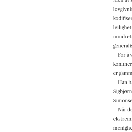
Men av k
lovgivni
kodifise
leilighe
mindret
generali
For å 
kommer 
er gamme
Han ha
Sigbjørn
Simonsen
Når de
ekstremi
menighe