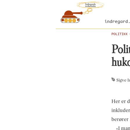
indregard
POLITIKK 
Poli
huk
Sigve I
Her er d
inkluder
berører 
«I man