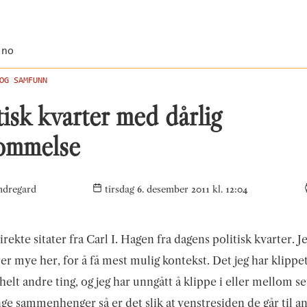
.no
OG SAMFUNN
tisk kvarter med dårlig
ommelse
ndregard
tirsdag 6. desember 2011 kl. 12:04
irekte sitater fra Carl I. Hagen fra dagens politisk kvarter. J
er mye her, for å få mest mulig kontekst. Det jeg har klippe
helt andre ting, og jeg har unngått å klippe i eller mellom se
ge sammenhenger så er det slik at venstresiden de går til a