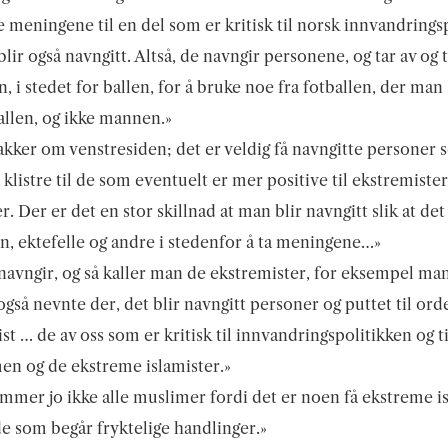
e meningene til en del som er kritisk til norsk innvandringsp
lir også navngitt. Altså, de navngir personene, og tar av og t
, i stedet for ballen, for å bruke noe fra fotballen, der man
ballen, og ikke mannen.»
akker om venstresiden; det er veldig få navngitte personer
 klistre til de som eventuelt er mer positive til ekstremiste
r. Der er det en stor skillnad at man blir navngitt slik at det
n, ektefelle og andre i stedenfor å ta meningene…»
avngir, og så kaller man de ekstremister, for eksempel man
gså nevnte der, det blir navngitt personer og puttet til ord
st … de av oss som er kritisk til innvandringspolitikken og ti
en og de ekstreme islamister.»
mmer jo ikke alle muslimer fordi det er noen få ekstreme i
e som begår fryktelige handlinger.»