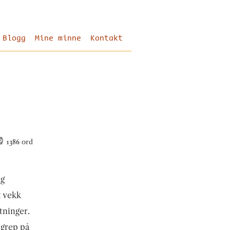
Blogg
Mine minne
Kontakt
1386
ord
eg
t vekk
tninger.
ngrep på