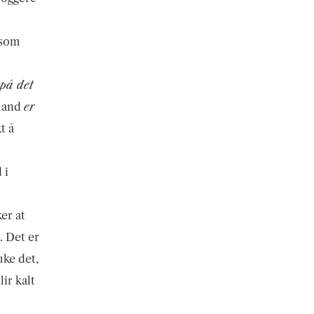
(som
 på det
land
er
t å
 i
er at
. Det er
uke det,
ir kalt