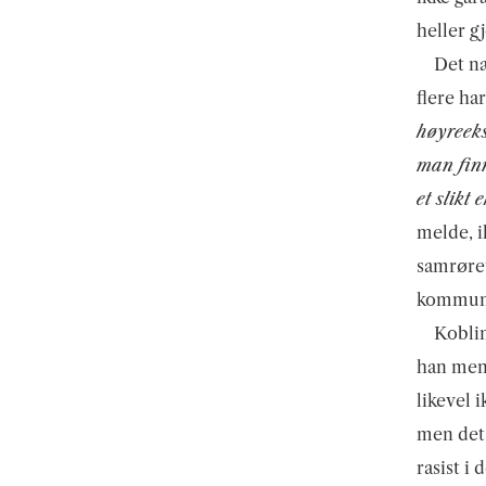
heller g
Det n
flere har
høyreeks
man finn
et slikt
melde, i
samrøre
kommunis
Koblin
han mene
likevel 
men det 
rasist i