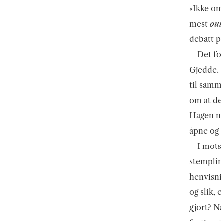
«Ikke om
mest
out
debatt p
Det fo
Gjedde. 
til samm
om at de
Hagen nå
åpne og 
I mots
stemplin
henvisni
og slik,
gjort? N