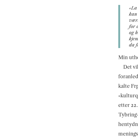
«La 
kan 
være
for 
og 
kjem
da f
Min uth
Det vi
foranled
kalte Fr
«kulturq
etter 22.
Tybring-
hentydni
meningss