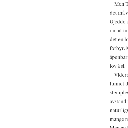
Men Ty
det må v
Gjedde s
om at in
det en l
forbyr. 
åpenbart
lov å si.
Videre
funnet d
stemples
avstand f
naturligv
mange mu