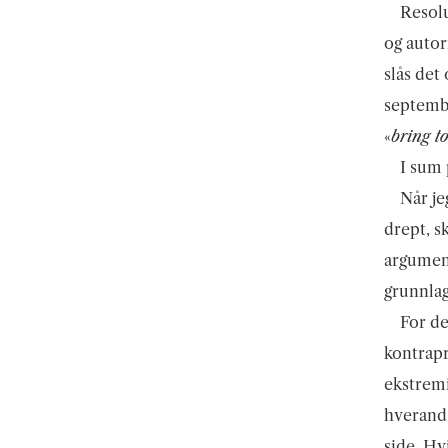
Resolu
og autor
slås det 
septembe
«
bring to
I sum 
Når je
drept, s
argument
grunnlag
For de
kontrapr
ekstremi
hverandr
side. Hvi