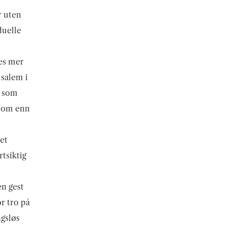
r uten
duelle
des mer
usalem i
e som
 (om enn
et
rtsiktig
en gest
or tro på
gsløs