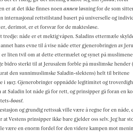
n er at det ikke finnes noen
annen
løsning for de som sitte
n internasjonal rettstilstand basert på universelle og indivi
ter, derimot, er et forsvar for de maktesløse.
t tredje: nåde er et mektig våpen. Saladins ettermæle skyl
annet hans evne til å vise nåde etter gjenerobringen av Jer
t er liten tvil om at dette ettermælet og synet på muslimen
ge bidro sterkt til at Jerusalem forble på muslimske hender
urat den sunnimuslimske Saladin-slektens) helt til britene
e i 1917. Gjenerobringer oppnådde legitimitet og troverdigh
at Saladin lot nåde gå for rett, og prinsipper gå foran en ko
tets-
boost
.
estasjon og grundig rettssak ville være å regne for en nåde, 
r at Vestens prinsipper ikke bare gjelder oss selv. Jeg har st
ille være en enorm fordel for den videre kampen mot menin