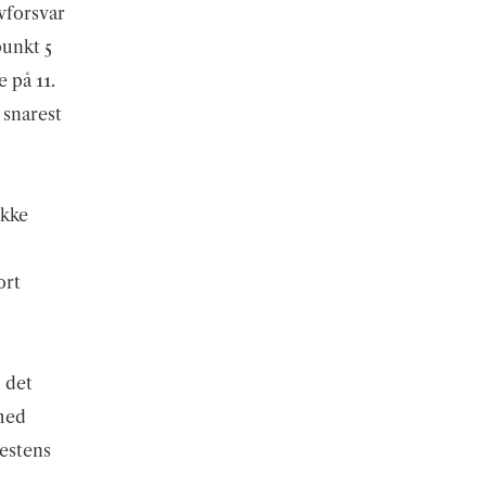
lvforsvar
punkt 5
e på 11.
 snarest
ikke
ort
l det
 med
vestens