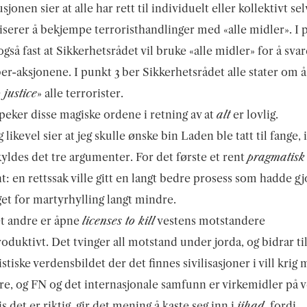
sjonen sier at alle har rett til individuelt eller kollektivt se
iserer å bekjempe terroristhandlinger med «alle midler». I 
også fast at Sikkerhetsrådet vil bruke «alle midler» for å svar
r-aksjonene. I punkt 3 ber Sikkerhetsrådet alle stater om å
 justice
» alle terrorister.
peker disse magiske ordene i retning av at
alt
er lovlig.
g likevel sier at jeg skulle ønske bin Laden ble tatt til fange, 
kyldes det tre argumenter. For det første et rent
pragmatisk
: en rettssak ville gitt en langt bedre prosess som hadde gj
et for martyrhylling langt mindre.
t andre er åpne
licenses to kill
vestens motstandere
oduktivt. Det tvinger all motstand under jorda, og bidrar ti
stiske verdensbildet der det finnes sivilisasjoner i vill krig
e, og FN og det internasjonale samfunn er virkemidler på 
s det er riktig, gir det mening å kaste seg inn i
jihad
, fordi