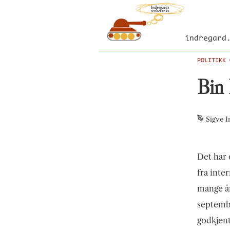
indregard
POLITIKK 
Bin 
Sigve I
Det har 
fra inte
mange år,
septembe
godkjent