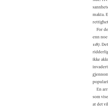
sannhete
makta. E
rettighe
For de
enn noe 
1187. De
ridderli
ikke akk
invadert
gjennom 
populari
En arr
som vise
at det v