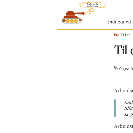
indregard
POLITIKK 
Til 
Sigve I
Arbeidsm
Innl
till
14-9
Arbeidsm