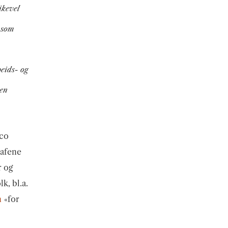
ikevel
t som
beids- og
den
cco
rafene
r og
k, bl.a.
n
«for