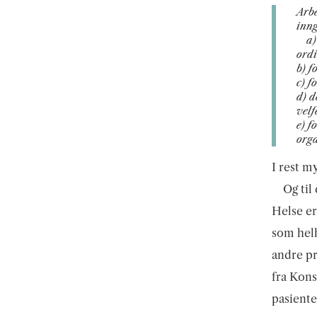
Arbe
inng
a
)
ordi
b) f
c) f
d) d
velf
e) f
orga
I rest m
Og til
Helse er
som hel
andre pr
fra Kons
pasiente