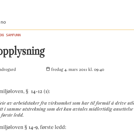
.no
OG SAMFUNN
opplysning
ndregard
fredag 4. mars 2011 kl. 09:40
iljøloven, § 14-12 (1):
eie av arbeidstaker fra virksomhet som har til formål å drive utle
att i samme utstrekning som det kan avtales midlertidig ansettelse 
 første ledd.
iljøloven § 14-9, første ledd: