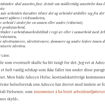
idstaker skal ansettes fast. Avtale om midlertidig ansettelse kan l
ås:
når arbeidets karakter tilsier det og arbeidet atskiller seg fra de
nært utføres i virksomheten,
or arbeid i stedet for en annen eller andre (vikariat),
or praksisarbeid,
eltaker i arbeidsmarkedstiltak i regi av eller i samarbeid med Ar
erdsetaten,
or idrettsutøvere, idrettstrenere, dommere og andre ledere innen 
niserte idretten.
y case.
 de som eventuelt skulle ha litt tungt for det: Jeg vet at Ade
 et helt vanlig selskap som ikke faller inn under disse parag
het. Men både Adecco Helse, kostnadskuttivrige kommune
ivate helseforetak enn Adecco har drevet med innleie av fol
tali Helsenor, som
innrømmer å ha brutt arbeidsmiljølove
nes skyld».