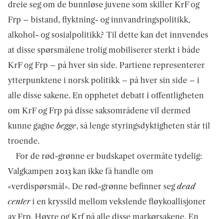
dreie seg om de bunnløse juvene som skiller KrF og
Frp – bistand, flyktning- og innvandringspolitikk,
alkohol- og sosialpolitikk? Til dette kan det innvendes
at disse spørsmålene trolig mobiliserer sterkt i både
KrF og Frp – på hver sin side. Partiene representerer
ytterpunktene i norsk politikk – på hver sin side – i
alle disse sakene. En opphetet debatt i offentligheten
om KrF og Frp på disse saksområdene vil dermed
kunne gagne
begge
, så lenge styringsdyktigheten står til
troende.
For de rød-grønne er budskapet overmåte tydelig:
Valgkampen 2013 kan ikke få handle om
«verdispørsmål». De rød-grønne befinner seg
dead
center
i en kryssild mellom vekslende fløykoallisjoner
av Frp, Høyre og Krf på alle disse markørsakene. En