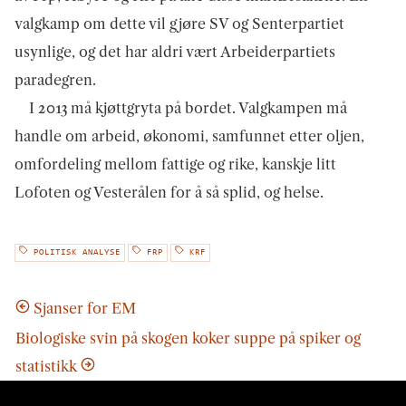
valgkamp om dette vil gjøre SV og Senterpartiet
usynlige, og det har aldri vært Arbeiderpartiets
paradegren.
I 2013 må kjøttgryta på bordet. Valgkampen må
handle om arbeid, økonomi, samfunnet etter oljen,
omfordeling mellom fattige og rike, kanskje litt
Lofoten og Vesterålen for å så splid, og helse.
POLITISK ANALYSE
FRP
KRF
Sjanser for EM
Biologiske svin på skogen koker suppe på spiker og
statistikk