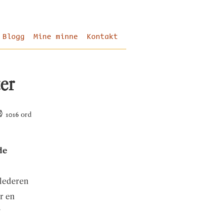
Blogg
Mine minne
Kontakt
er
1016
ord
de
 lederen
r en