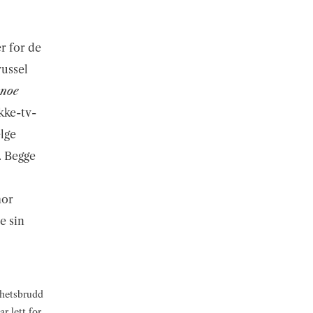
r for de
russel
noe
kke-tv-
elge
. Begge
hor
e sin
ghetsbrudd
ar lett for