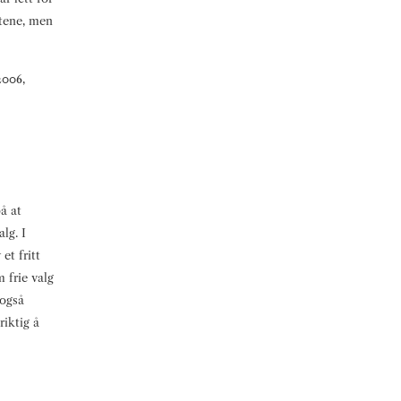
etene, men
 2006,
å at
alg. I
et fritt
m frie valg
 også
riktig å