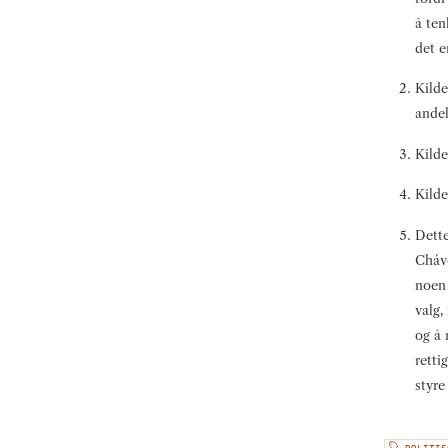
å ten
det e
Kilde
andel
Kilde
Kilde
Dette
Cháve
noen 
valg,
og å 
retti
styre