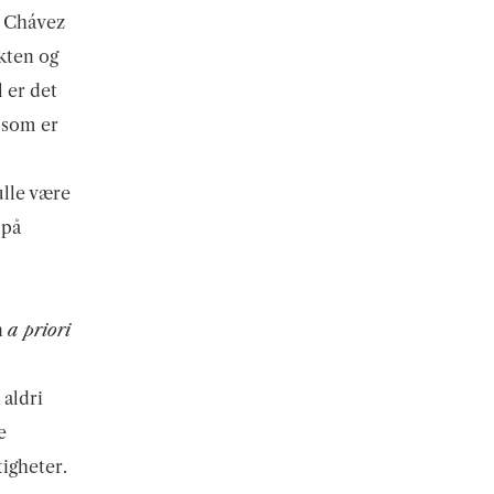
tt Chávez
kten og
l er det
 som er
ulle være
 på
n
a priori
 aldri
e
igheter.