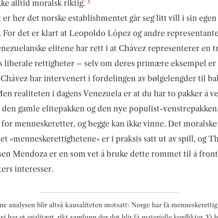
5
kke alltid moralsk riktig.
 er her det norske establishmentet går seg litt vill i sin egen
. For det er klart at Leopoldo López og andre representante
nezuelanske elitene har rett i at Chávez representerer en t
s liberale rettigheter – selv om deres primære eksempel er
 Chávez har intervenert i fordelingen av bølgelengder til ba
Men realiteten i dagens Venezuela er at du har to pakker å v
 den gamle elitepakken og den nye populist-venstrepakken
for menneskeretter, og begge kan ikke vinne. Det moralske
t «menneskerettighetene» er i praksis satt ut av spill, og T
en Mendoza er en som vet å bruke dette rommet til å front
ters interesser.
ne analysen blir altså kausaliteten motsatt: Norge har få menneskeretti
 vi har et egalitært, rikt samfunn der det blir få materielle konflikter. Vi h