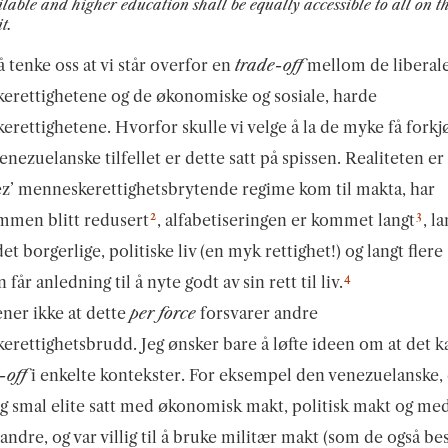
lable and higher education shall be equally accessible to all on th
t.
å tenke oss at vi står overfor en
trade-off
mellom de liberal
erettighetene og de økonomiske og sosiale, harde
rettighetene. Hvorfor skulle vi velge å la de myke få forkj
venezuelanske tilfellet er dette satt på spissen. Realiteten er 
z’ menneskerettighetsbrytende regime kom til makta, har
2
3
mmen blitt redusert
, alfabetiseringen er kommet langt
, l
det borgerlige, politiske liv (en myk rettighet!) og langt flere
4
får anledning til å nyte godt av sin rett til liv.
ner ikke at dette
per force
forsvarer andre
rettighetsbrudd. Jeg ønsker bare å løfte ideen om at det 
-off
i enkelte kontekster. For eksempel den venezuelanske,
 smal elite satt med økonomisk makt, politisk makt og me
ndre, og var villig til å bruke militær makt (som de også bes