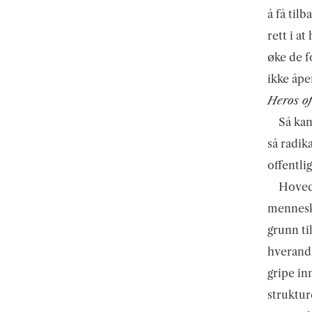
å få til
rett i at
øke de f
ikke åp
Heros o
Så kan
så radik
offentli
Hovedm
menneske
grunn ti
hverandr
gripe in
strukture