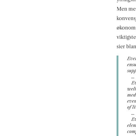
Men menn
konvensj
økonomis
viktigst
sier bla
Ever
ensu
supp
…
Ev
well
medi
even
of l
…
Ev
elem
comp