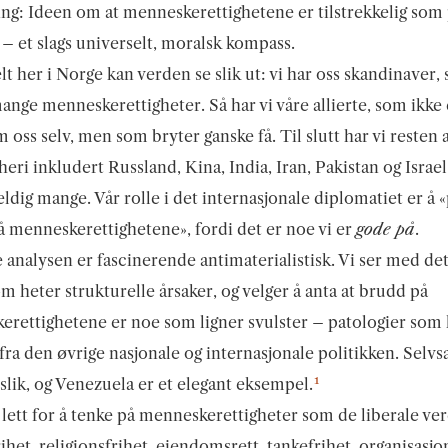
ng: Ideen om at menneskerettighetene er tilstrekkelig som 
 – et slags universelt, moralsk kompass.
lt her i Norge kan verden se slik ut: vi har oss skandinaver,
ange menneskerettigheter. Så har vi våre allierte, som ikke 
 oss selv, men som bryter ganske få. Til slutt har vi resten 
heri inkludert Russland, Kina, India, Iran, Pakistan og Israe
eldig mange. Vår rolle i det internasjonale diplomatiet er å
 menneskerettighetene», fordi det er noe vi er
gode på
.
analysen er fascinerende antimaterialistisk. Vi ser med det
som heter strukturelle årsaker, og velger å anta at brudd på
rettighetene er noe som ligner svulster – patologier som
 fra den øvrige nasjonale og internasjonale politikken. Selvs
1
 slik, og Venezuela er et elegant eksempel.
 lett for å tenke på menneskerettigheter som de liberale ve
rihet, religionsfrihet, eiendomsrett, tankefrihet, organisasjo