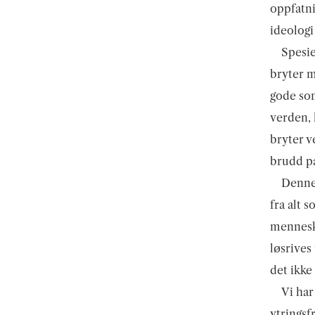
oppfatni
ideologi
Spesie
bryter m
gode som
verden, 
bryter v
brudd på
Denne 
fra alt 
menneske
løsrives
det ikke
Vi har
ytringsf