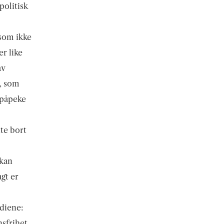
politisk
 som ikke
er like
av
l, som
 «påpeke
te bort
 kan
agt er
rdiene:
nsfrihet.