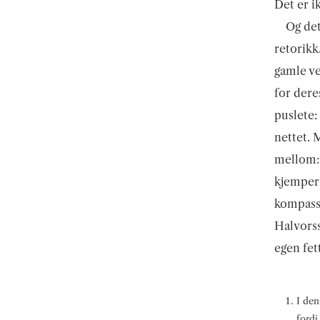
Det er i
Og det
retorikk
gamle ve
for dere
puslete:
nettet. 
mellom:
kjemper 
kompasse
Halvorss
egen fet
I den
fordi