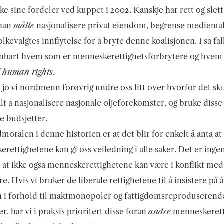
bake sine fordeler ved kuppet i 2002. Kanskje har rett og sle
 han
måtte
nasjonalisere privat eiendom, begrense mediema
olkevalgtes innflytelse for å bryte denne koalisjonen. I så fal
enbart hvem som er menneskerettighetsforbrytere og hvem
f human rights
.
 jo vi nordmenn forøvrig undre oss litt over hvorfor det sk
alt å nasjonalisere nasjonale oljeforekomster, og bruke disse
ge budsjetter.
oralen i denne historien er at det blir for enkelt å anta at
rettighetene kan gi oss veiledning i alle saker. Det er inge
l at ikke også menneskerettighetene kan være i konflikt med
e. Hvis vi bruker de liberale rettighetene til å insistere på å
n i forhold til maktmonopoler og fattigdomsreproduserend
r, har vi i praksis prioritert disse foran
andre
menneskerett