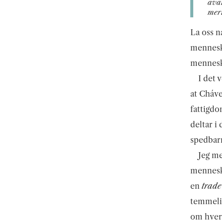
avai
meri
La oss n
mennesk
menneske
I det 
at Cháve
fattigdo
deltar i 
spedbarn 
Jeg me
menneske
en
trade
temmelig
om hvera