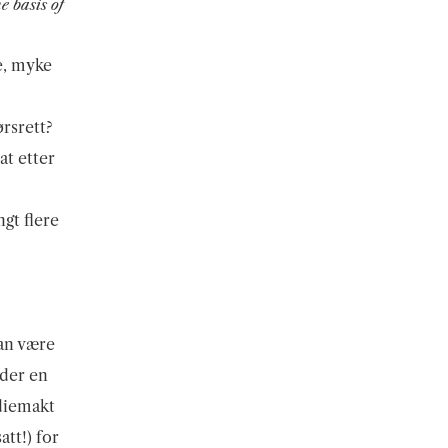
e basis of
e, myke
ørsrett?
at etter
angt flere
kan være
 der en
diemakt
att!) for