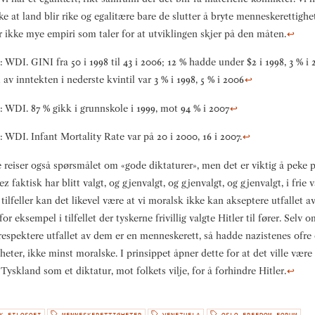
ke at land blir rike og egalitære bare de slutter å bryte menneskerettigh
r ikke mye empiri som taler for at utviklingen skjer på den måten.
↩
: WDI. GINI fra 50 i 1998 til 43 i 2006; 12 % hadde under
$
2 i 1998, 3 % i
 av inntekten i nederste kvintil var 3 % i 1998, 5 % i 2006
↩
: WDI. 87 % gikk i grunnskole i 1999, mot 94 % i 2007
↩
: WDI. Infant Mortality Rate var på 20 i 2000, 16 i 2007.
↩
 reiser også spørsmålet om «gode diktaturer», men det er viktig å peke p
z faktisk har blitt valgt, og gjenvalgt, og gjenvalgt, og gjenvalgt, i frie v
tilfeller kan det likevel være at vi moralsk ikke kan akseptere utfallet av 
 for eksempel i tilfellet der tyskerne frivillig valgte Hitler til fører. Selv o
respektere utfallet av dem er en menneskerett, så hadde nazistenes ofre
gheter, ikke minst moralske. I prinsippet åpner dette for at det ville være 
 Tyskland som et diktatur, mot folkets vilje, for å forhindre Hitler.
↩