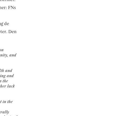
ner: FNs
ng de
eter. Den
on
nity, and
lth and
sing and
n the
ther lack
t in the
rally