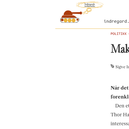
indregard
POLITIKK 
Makt
Sigve I
Når det
forenkl
Den e
Thor Hal
interess