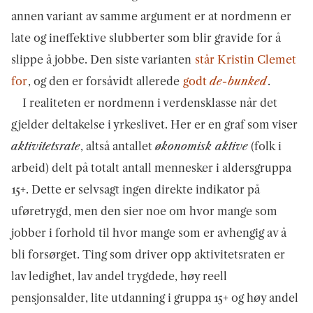
annen variant av samme argument er at nordmenn er
late og ineffektive slubberter som blir gravide for å
slippe å jobbe. Den siste varianten
står Kristin Clemet
for
, og den er forsåvidt allerede
godt
de-bunked
.
I realiteten er nordmenn i verdensklasse når det
gjelder deltakelse i yrkeslivet. Her er en graf som viser
aktivitetsrate
, altså antallet
økonomisk aktive
(folk i
arbeid) delt på totalt antall mennesker i aldersgruppa
15+. Dette er selvsagt ingen direkte indikator på
uføretrygd, men den sier noe om hvor mange som
jobber i forhold til hvor mange som er avhengig av å
bli forsørget. Ting som driver opp aktivitetsraten er
lav ledighet, lav andel trygdede, høy reell
pensjonsalder, lite utdanning i gruppa 15+ og høy andel