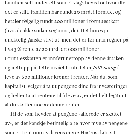
familien sett under ett som et slags bevis for hvor ille
det er stilt. Familien har rundt 20 mrd. i formue, og
betaler følgelig rundt 200 millioner i formuesskatt
(hvis de ikke sniker seg unna, da). Det høres jo
unektelig ganske stivt ut, men det er før man regner på
hva 3 % rente av 20 mrd. er: 600 millioner.
Formuesskatten er innført nettopp av denne årsaken
og nettopp på dette nivået fordi det er
fullt mulig
å
leve av 600 millioner kroner i renter. Når du, som
kapitalist, velger å ta ut pengene dine fra investeringer
og heller ta ut rentene til å leve av, er det helt legitimt
at du skatter noe av denne renten.
Til de som hevder at pengene «allerede er skattet
av», er det kanskje betimelig å se hvor mye av pengene
som er tjent opp av dagens eiere: Hagens døtre. I