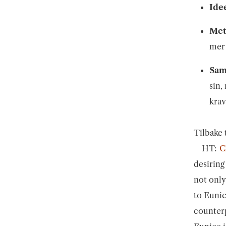
Ide
Met
mer 
Sa
sin,
krav
Tilbake 
HT:
C
desiring
not only 
to Euni
counterp