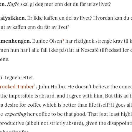
en
.
Kaffe
skal gi deg mer enn det du får ut av livet?
afysikken
. Er ikke kaffen en del av livet? Hvordan kan du 
ut av kaffen enn du får av livet?
1
mmenhengen
. Eunice Olsen
har riktignok strenge krav til 
 men hun har i alle fall ikke påstått at Nescafé tilfredsstiller 
ene.
til tegnebrettet.
rooked Timber
’s John Holbo. He doesn’t believe the conc
 the impossible is absurd, and I agree with him. But this ad 
a desire for coffee which is better than life itself: it goes al
ce
expecting
her coffee to be that good. That is at least high
roductive (albeit not strictly absurd), given the disappoin