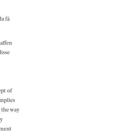
da få
kaffen
disse
ept of
implies
l the way
ly
tment