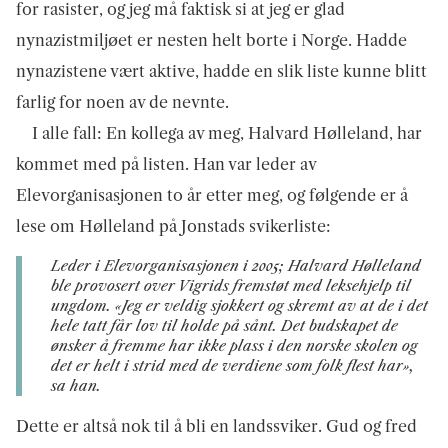
for rasister, og jeg må faktisk si at jeg er glad
nynazistmiljøet er nesten helt borte i Norge. Hadde
nynazistene vært aktive, hadde en slik liste kunne blitt
farlig for noen av de nevnte.
I alle fall: En kollega av meg, Halvard Hølleland, har
kommet med på listen. Han var leder av
Elevorganisasjonen to år etter meg, og følgende er å
lese om Hølleland på Jonstads svikerliste:
Leder i Elevorganisasjonen i 2005; Halvard Hølleland
ble provosert over Vigrids fremstøt med leksehjelp til
ungdom. «Jeg er veldig sjokkert og skremt av at de i det
hele tatt får lov til holde på sånt. Det budskapet de
ønsker å fremme har ikke plass i den norske skolen og
det er helt i strid med de verdiene som folk flest har»,
sa han.
Dette er altså nok til å bli en landssviker. Gud og fred