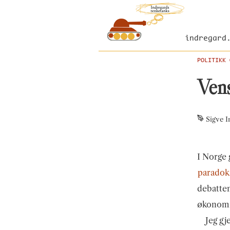
indregard
POLITIKK 
Vens
Sigve I
I Norge 
paradok
debatte
økonomi
Jeg gj