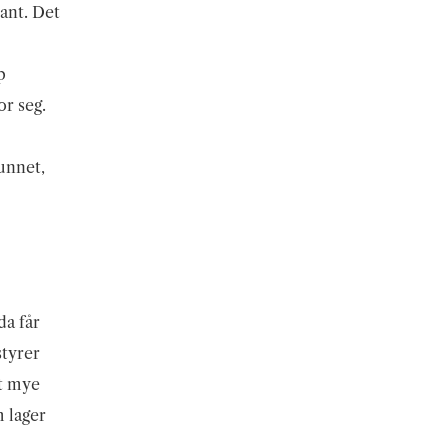
sant. Det
p
or seg.
unnet,
da får
styrer
et mye
m lager