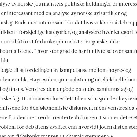
lyse av norske journalisters politiske holdninger er interes
er interessant med en analyse av norske avisartikler og
nslag. Enda mer interessant blir det hvis vi klarer å dele op
stikken i forskjellige kategorier, og analysere hver kategori f
runn til å tro at forbrukerjournalister er ganske ulike
ournalistene. I hvor stor grad de har innflytelse over samf
likt.
l legge til at fordelingen av kompetanse mellom høyre- og
iden er ulik. Høyresidens journalister og intellektuelle kan
og finans. Venstresiden er gode på andre samfunnsfag og
iske fag. Dominansen fører lett til en situasjon der høyresi
emissene for den økonomiske diskursen, mens venstresida 
ne for den mer verdiorienterte diskursen. I sum er dette 
roblem for debattens kvalitet enn hvorvidt journalisten so
jer om fiskekonkurransen i Laksevåg stemmer SV.