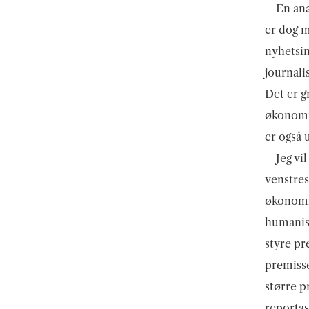
En ana
er dog m
nyhetsin
journali
Det er g
økonomij
er også u
Jeg vi
venstres
økonomi 
humanist
styre pr
premisse
større p
reportas