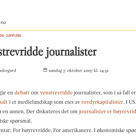
.no
OG SAMFUNN
trevridde journalister
ndregard
søndag 7. oktober 2007 kl. 14:32
går en
debatt
om
venstrevridde
journalister, som i så fall er
salt
i et medielandskap som eies av
rovdyrkapitalister
. I U
n en annen. Der diskuteres det om
journalister er høyrevri
ske spørsmål.
entar: For høyrevridde. For amerikanere. I økonomiske spø