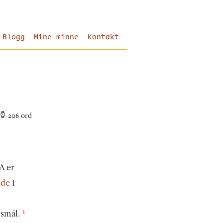
Blogg
Mine minne
Kontakt
206
ord
SA er
dde
i
1
rsmål.