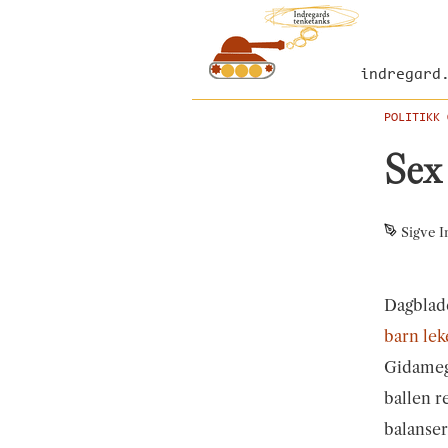
indregard
POLITIKK 
Sex 
Sigve I
Dagblade
barn lek
Gidameg.
ballen re
balanse