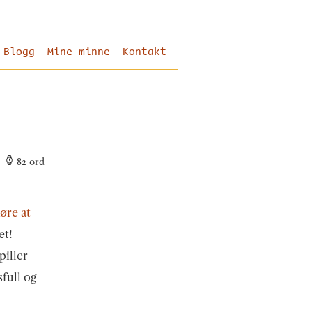
Blogg
Mine minne
Kontakt
82
ord
løre at
et!
piller
sfull og