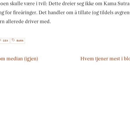
oen skulle være i tvil: Dette dreier seg ikke om Kama Sutra
g for fireåringer. Det handler om å tillate (og tildels avgre
rn allerede driver med.
SEX
BARN
om median (igjen)
Hvem tjener mest i b