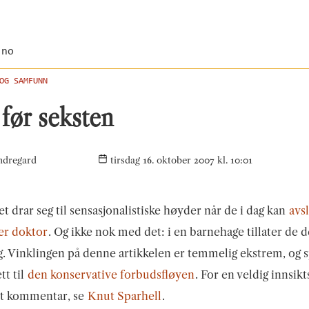
.no
OG SAMFUNN
før seksten
ndregard
tirsdag 16. oktober 2007 kl. 10:01
t drar seg til sensasjonalistiske høyder når de i dag kan
avs
er doktor
. Og ikke nok med det: i en barnehage tillater de d
 Vinklingen på denne artikkelen er temmelig ekstrem, og s
tt til
den konservative forbudsfløyen
. For en veldig innsikt
rt kommentar, se
Knut Sparhell
.