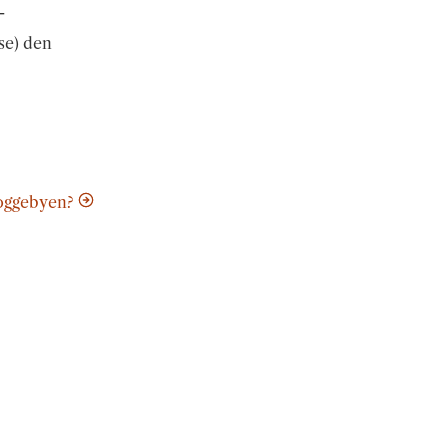
-
nse) den
loggebyen?