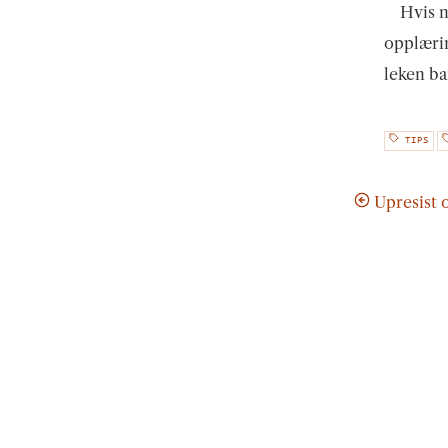
Hvis n
opplærin
leken ba
TIPS
Upresist 