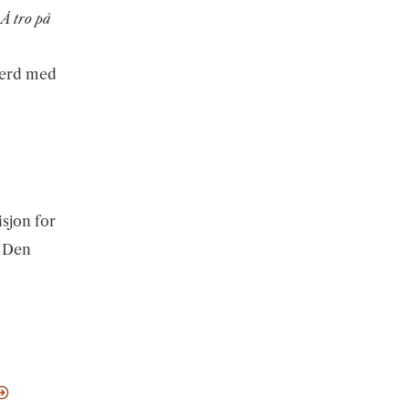
 Å tro på
 ferd med
isjon for
. Den