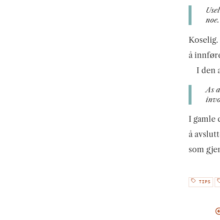
Usel
noe.
Koselig.
å innfør
I den 
As a
invo
I gamle 
å avslut
som gje
TIPS