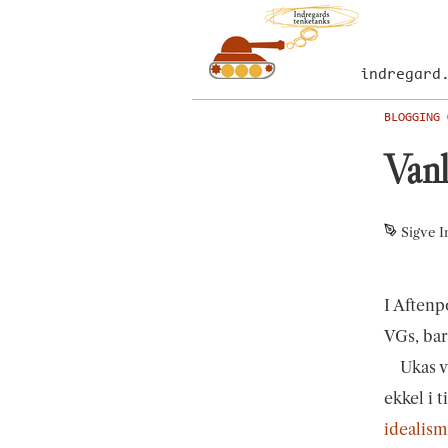
indregard
BLOGGING 
Vanl
Sigve I
I Aftenp
VGs, bar
Ukas v
ekkel i t
idealis