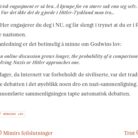
visk engasjment er så bra. Å kjempe for en større sak enn seg selv.
 Var det ikke det de gjorde i Hitler-Tyskland mon tro…
 Her engasjerer du deg i NU, og får slengt i trynet at du er i
e nazismen.
anledning er det betimelig å minne om Godwins lov:
n online discussion grows longer, the probability of a comparison
lving Nazis or Hitler approaches one.
dager, da Internett var forbeholdt de siviliserte, var det trad
te debatten i det øyeblikk noen dro en nazi-sammenligning
nnomførte sammenligningen tapte automatisk debatten.
GODWINS LOV
Mimirs feilslutninger
Trist