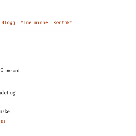
Blogg
Mine minne
Kontakt
160
ord
adet og
anske
 om