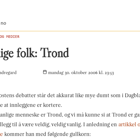
.no
OG MEDIER
ige folk: Trond
ndregard
mandag 30. oktober 2006 kl. 23:53
ostens debatter står det akkurat like mye dumt som i Dagbl
e at innleggene er kortere.
anlige menneske er Trond, og vi må kunne si at Trond er g
illegg til å være veldig, veldig vanlig. I anledning en
artikkel
me
kommer han med følgende gullkorn: